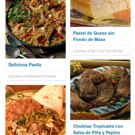
Pastel de Queso sin
Fondo de Masa
Courtesy of Mr. Food Test Kitchen
Delicious Paella
Courtesy of National Pork Board
Chuletas Tropicales con
Salsa de Piña y Pepino