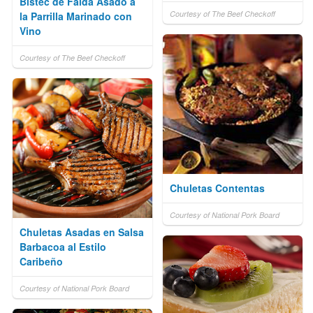
Bistec de Falda Asado a
Courtesy of The Beef Checkoff
la Parrilla Marinado con
Vino
Courtesy of The Beef Checkoff
Chuletas Contentas
Courtesy of National Pork Board
Chuletas Asadas en Salsa
Barbacoa al Estilo
Caribeño
Courtesy of National Pork Board